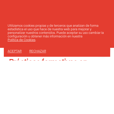
Utilizamos cookies propias y de terceros que analizan de forma
estadística el uso que hace de nuestra web para mejorar y
personalizar nuestros contenidos. Puede aceptar su uso
cambiar la
configuración
u obtener más información en nuestra
Política de Cookies
.
ACEPTAR
RECHAZAR
Prácticas
formativas en
empresas españolas
ESMOVIA es una empresa española localizada en
Valencia que organiza experiencias de formación
en movilidad para estudiantes y profesores
provenientes de toda Europa. Ofrecemos
principalmente prácticas de formación en