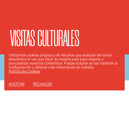
VISITAS
CULTURALES
Utilizamos cookies propias y de terceros que analizan de forma
estadística el uso que hace de nuestra web para mejorar y
personalizar nuestros contenidos. Puede aceptar su uso
cambiar la
Otros
servicios
configuración
u obtener más información en nuestra
Política de Cookies
.
ACEPTAR
RECHAZAR
ESMOVIA ofrece la oportunidad única de estudiar
en España o de hacer prácticas de formación del
programa Erasmus en empresas valencianas.
Estudiantes y profesores de toda Europa